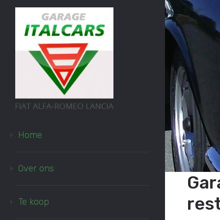
Home
Over ons
Gar
res
Te koop