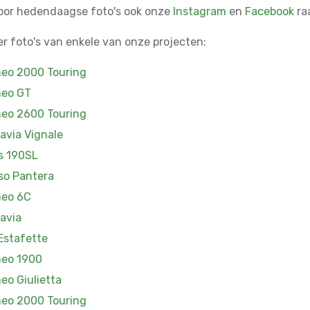
oor hedendaagse foto's ook onze
Instagram
en
Facebook
ra
ier foto's van enkele van onze projecten:
eo 2000 Touring
meo GT
eo 2600 Touring
lavia Vignale
s 190SL
so Pantera
meo 6C
lavia
Estafette
meo 1900
eo Giulietta
eo 2000 Touring