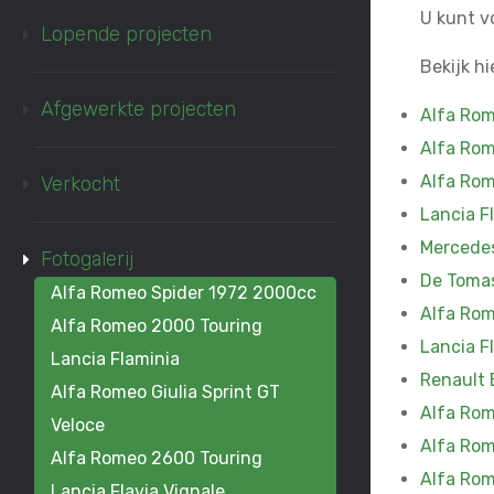
U kunt v
Lopende projecten
Bekijk h
Afgewerkte projecten
Alfa Rom
Alfa Ro
Alfa Rom
Verkocht
Lancia F
Mercede
Fotogalerij
De Toma
Alfa Romeo Spider 1972 2000cc
Alfa Ro
Alfa Romeo 2000 Touring
Lancia F
Lancia Flaminia
Renault 
Alfa Romeo Giulia Sprint GT
Alfa Ro
Veloce
Alfa Rom
Alfa Romeo 2600 Touring
Alfa Rom
Lancia Flavia Vignale