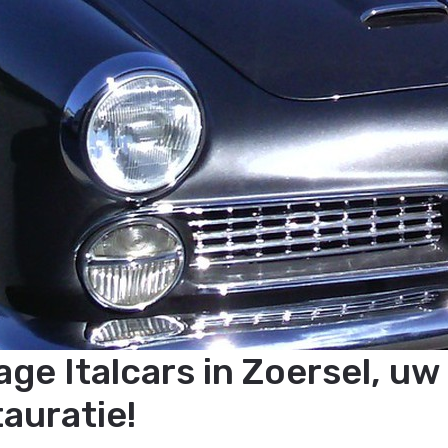
age Italcars in Zoersel, uw
tauratie!