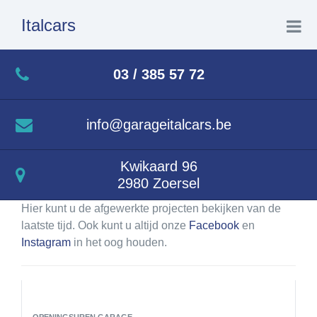
Italcars
Home
03 / 385 57 72
Over ons
info@garageitalcars.be
Te koop
Kwikaard 96
2980 Zoersel
Lopende projecten
Hier kunt u de afgewerkte projecten bekijken van de
laatste tijd. Ook kunt u altijd onze
Facebook
en
Afgewerkte projecten
Instagram
in het oog houden.
Verkocht
OPENINGSUREN GARAGE