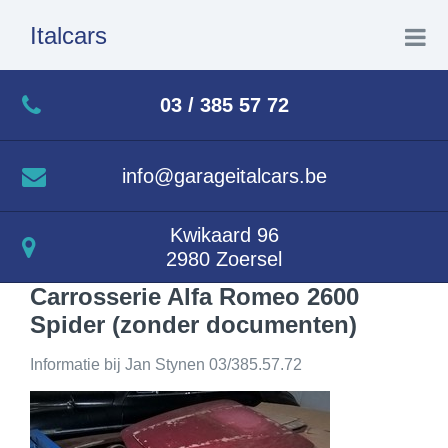
Italcars
Home
03 / 385 57 72
Over ons
info@garageitalcars.be
Te koop
Kwikaard 96
2980 Zoersel
Lopende projecten
Carrosserie Alfa Romeo 2600
Spider (zonder documenten)
Afgewerkte projecten
Informatie bij Jan Stynen 03/385.57.72
Verkocht