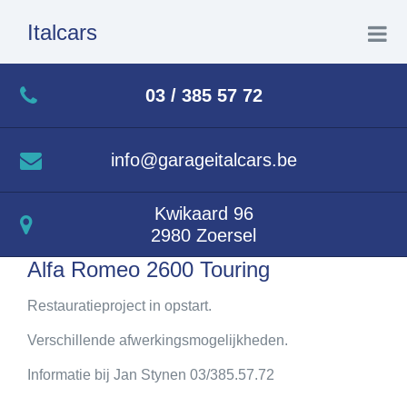
Italcars
Home
03 / 385 57 72
Over ons
info@garageitalcars.be
Te koop
Kwikaard 96
2980 Zoersel
Lopende projecten
Alfa Romeo 2600 Touring
Afgewerkte projecten
Restauratieproject in opstart.
Verschillende afwerkingsmogelijkheden.
Verkocht
Informatie bij Jan Stynen 03/385.57.72