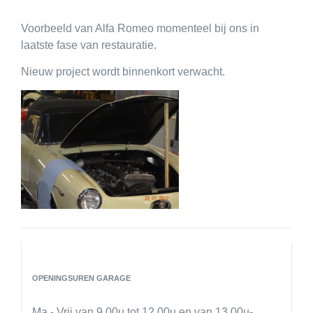
Fotogalerij
Voorbeeld van Alfa Romeo momenteel bij ons in
Contact
laatste fase van restauratie.
Nieuw project wordt binnenkort verwacht.
OPENINGSUREN GARAGE
Ma - Vrij van 9.00u tot 12.00u
en van 13.00u-